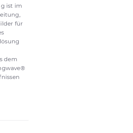
g ist im
eitung,
ilder für
es
flösung
.
us dem
ingwave®
fnissen