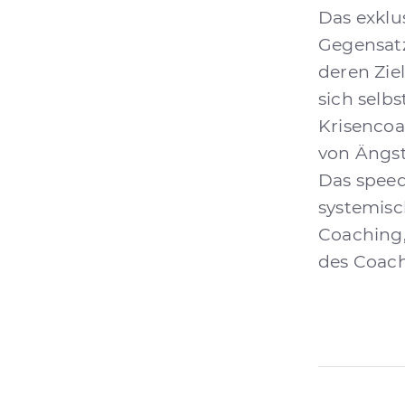
Das exklu
Gegensatz
deren Ziel
sich selb
Krisencoa
von Ängst
Das speed
systemisc
Coaching,
des Coach