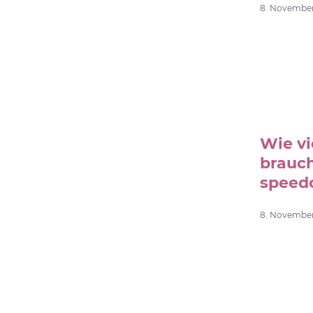
8. November 
Wie vi
brauc
speed
8. November 