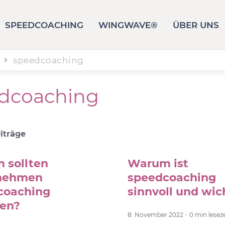
SPEEDCOACHING
WINGWAVE®
ÜBER UNS
speedcoaching
dcoaching
iträge
 sollten
Warum ist
nehmen
speedcoaching
coaching
sinnvoll und wic
ten?
8. November 2022 ･ 0 min leseze