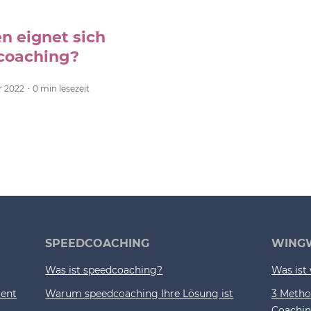
n eignet sich
coaching?
2022 ･ 0 min lesezeit
SPEEDCOACHING
WING
Was ist speedcoaching?
Was ist
ment
Warum speedcoaching Ihre Lösung ist
3 Meth
Coachi