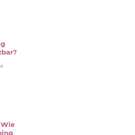
ng
zbar?
it
 Wie
hing