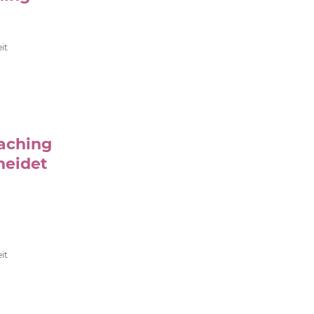
it
aching
heidet
it