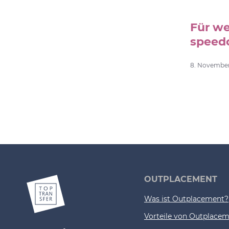
Für we
speed
8. November 
OUTPLACEMENT
Was ist Outplacement?
Vorteile von Outplace