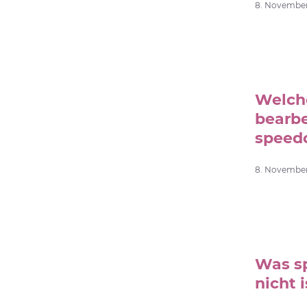
8. November 
Welch
bearb
speed
8. November 
Was s
nicht i