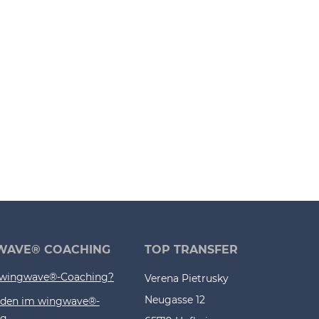
WAVE® COACHING
TOP TRANSFER
 wingwave®-Coaching?
Verena Pietrusky
Neugasse 12
oden im wingwave®-
ng